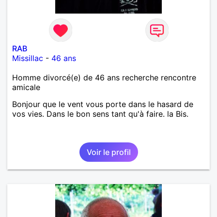
RAB
Missillac
-
46 ans
Homme divorcé(e) de 46 ans recherche rencontre
amicale
Bonjour que le vent vous porte dans le hasard de
vos vies. Dans le bon sens tant qu'à faire. la Bis.
Voir le profil