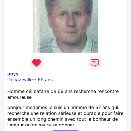
onys
Decazeville
-
69 ans
Homme célibataire de 69 ans recherche rencontre
amoureuse
bonjour medames je suis un homme de 67 ans qui
recherche une relation sérieuse et durable pour faire
ensemble un long chemin avec tout le bonheur de
l'amour qu'on saura se donner.