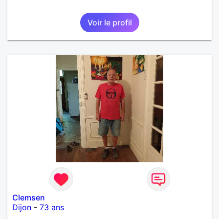
Voir le profil
Clemsen
Dijon
-
73 ans