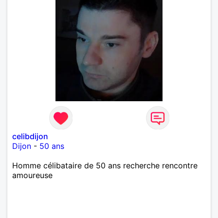
celibdijon
Dijon
-
50 ans
Homme célibataire de 50 ans recherche rencontre
amoureuse