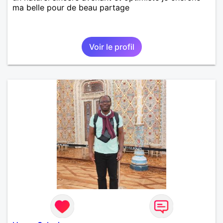
ma belle pour de beau partage
Voir le profil