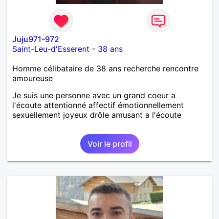
Juju971-972
Saint-Leu-d'Esserent
-
38 ans
Homme célibataire de 38 ans recherche rencontre
amoureuse
Je suis une personne avec un grand coeur a
l'écoute attentionné affectif émotionnellement
sexuellement joyeux drôle amusant a l'écoute
Voir le profil