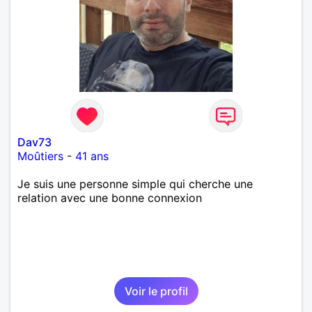
Dav73
Moûtiers
-
41 ans
Je suis une personne simple qui cherche une
relation avec une bonne connexion
Voir le profil