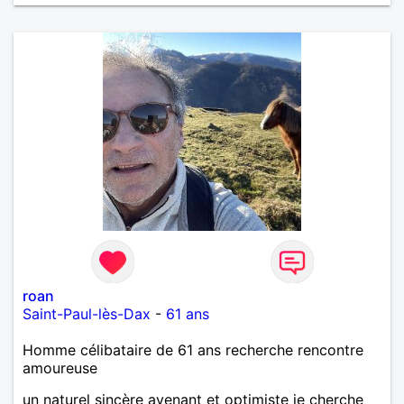
roan
Saint-Paul-lès-Dax
-
61 ans
Homme célibataire de 61 ans recherche rencontre
amoureuse
un naturel sincère avenant et optimiste je cherche