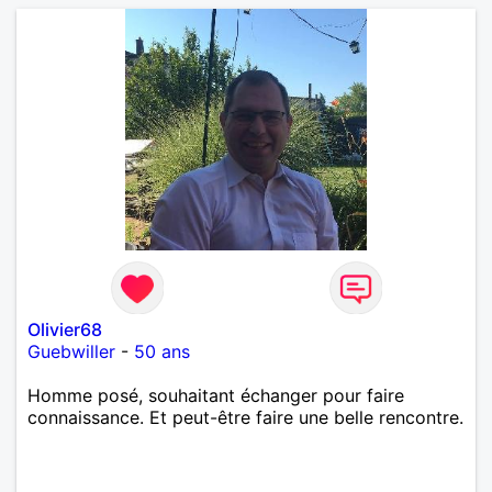
Olivier68
Guebwiller
-
50 ans
Homme posé, souhaitant échanger pour faire
connaissance. Et peut-être faire une belle rencontre.