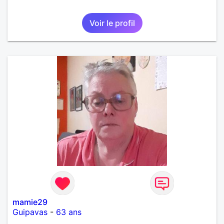
Voir le profil
mamie29
Guipavas
-
63 ans