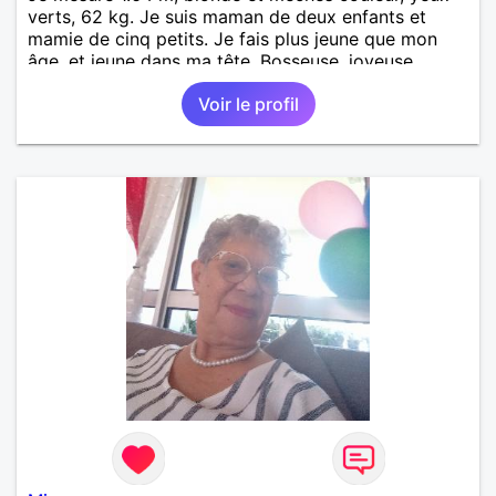
verts, 62 kg. Je suis maman de deux enfants et
mamie de cinq petits. Je fais plus jeune que mon
âge, et jeune dans ma tête. Bosseuse, joyeuse,
sensible, bienveillante, aimant aller danser ou rester
Voir le profil
tranquille à la maison. Balades, bricolage... j'ai un
chien. Je suis AES de métier et j'exerce à mon
compte. PAT votre num merci.