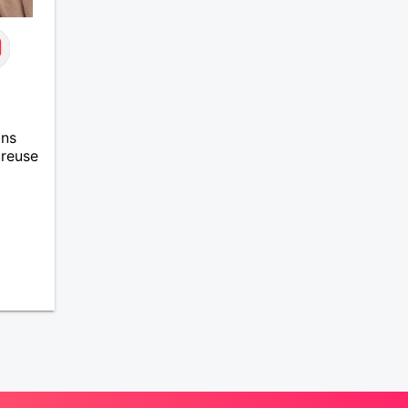
ans
ureuse