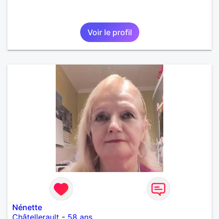
Voir le profil
Nénette
Châtellerault
-
58 ans