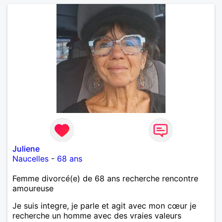
aboutir éventuellement à une rencontre en toute
courtoisie. Il n'y a que cette dernière de vraie. Je
vous dis peut-être à bientôt Cordialement Pour
aventures ramasseurs de monnaie, je ne suis pas
des vôtres
Juliene
Naucelles
-
68 ans
Femme divorcé(e) de 68 ans recherche rencontre
amoureuse
Je suis integre, je parle et agit avec mon cœur je
recherche un homme avec des vraies valeurs