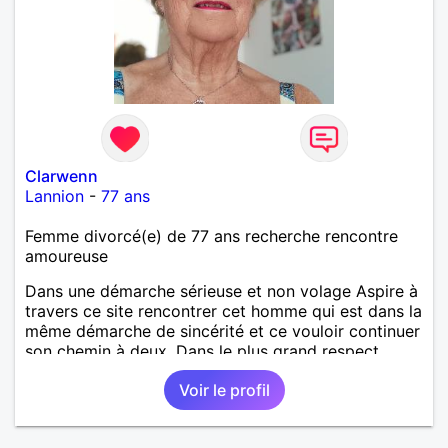
Clarwenn
Lannion
-
77 ans
Femme divorcé(e) de 77 ans recherche rencontre
amoureuse
Dans une démarche sérieuse et non volage Aspire à
travers ce site rencontrer cet homme qui est dans la
même démarche de sincérité et ce vouloir continuer
son chemin à deux. Dans le plus grand respect,
affection. Pour une petite présentation D'un
Voir le profil
caractère spontané ouvert jeune blagueur
affectueux fidèle. Préférant échanger avec la
personne qui est dans la même démarche Pour