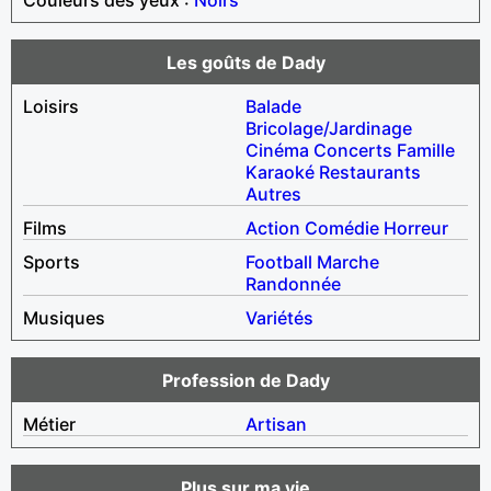
Les goûts de Dady
Loisirs
Balade
Bricolage/Jardinage
Cinéma
Concerts
Famille
Karaoké
Restaurants
Autres
Films
Action
Comédie
Horreur
Sports
Football
Marche
Randonnée
Musiques
Variétés
Profession de Dady
Métier
Artisan
Plus sur ma vie