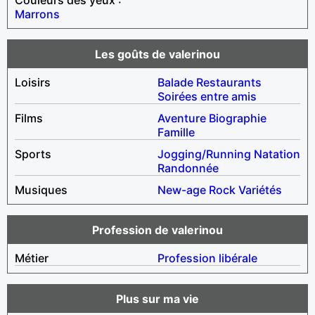
Marrons
Les goûts de valerinou
Loisirs
Balade
Restaurants
Soirées entre amis
Films
Aventure
Biographie
Famille
Sports
Jogging/Running
Natation
Randonnée
Musiques
New-age
Rock
Variétés
Profession de valerinou
Métier
Profession libérale
Plus sur ma vie