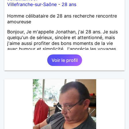
Villefranche-sur-Saône
-
28 ans
Homme célibataire de 28 ans recherche rencontre
amoureuse
Bonjour, Je m'appelle Jonathan, j'ai 28 ans. Je suis
quelqu'un de sérieux, sincère et attentionné, mais
j'aime aussi profiter des bons moments de la vie
avec humour et simplicité. J'apprécie les voyages,
les découvertes, les jeux vidéo et les moments de
Voir le profil
détente. Je suis à la recherche d'une personne
authentique avec qui partager de belles
expériences, construire une relation sérieuse basée
sur la confiance, le respect et la complicité. Si tu
apprécies les conversations sincères, les fous rires
et les personnes qui savent ce qu'elles veulent,
n'hésite pas à venir discuter. Au plaisir de faire
connaissance !