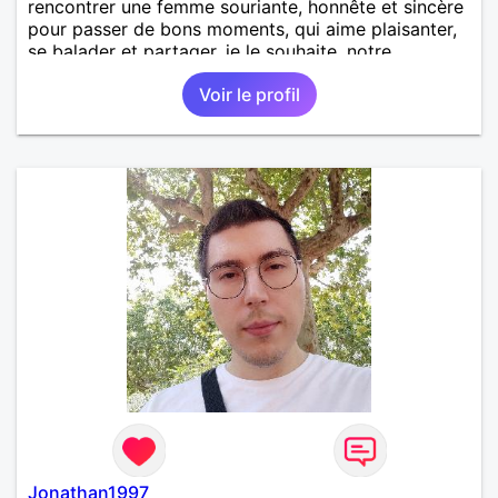
rencontrer une femme souriante, honnête et sincère
pour passer de bons moments, qui aime plaisanter,
se balader et partager, je le souhaite, notre
complicité. J'aime beaucoup les chantiers de
Voir le profil
randonnée pour se défouler, se relaxer, se détendre
et finalement prendre du bon temps. C'est difficile
de tout dire en quelques lignes. En revanche, vous
pouvez me contacter pour avoir plus
d'informations. A bientôt
Jonathan1997