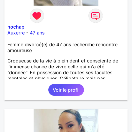
nochapi
Auxerre
-
47 ans
Femme divorcé(e) de 47 ans recherche rencontre
amoureuse
Croqueuse de la vie à plein dent et consciente de
l'immense chance de vivre celle qui m'a été
"donnée". En possession de toutes ses facultés
mentales et physiques. Célibataire mais pas
solitaire, je mène une vie bien remplie. Je ne suis
Voir le profil
pas sur ce site par dépit, ni en tant que
représentatrice de la Femme Divorcée Mal dans sa
peau. A bientôt.